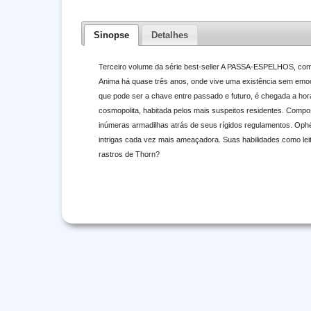
Sinopse
Detalhes
Terceiro volume da série best-seller A PASSA-ESPELHOS, com 
Anima há quase três anos, onde vive uma existência sem emoç
que pode ser a chave entre passado e futuro, é chegada a hora 
cosmopolita, habitada pelos mais suspeitos residentes. Compos
inúmeras armadilhas atrás de seus rígidos regulamentos. Ophé
intrigas cada vez mais ameaçadora. Suas habilidades como leit
rastros de Thorn?