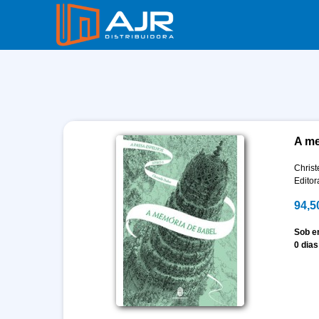
A me
Christ
Edito
94,5
Sob 
0 dias