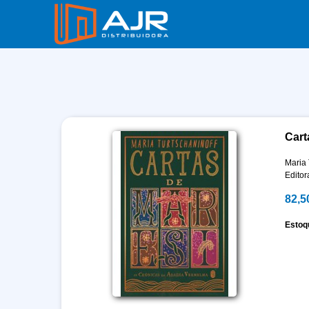
Cart
Maria 
Edito
82,5
Estoq