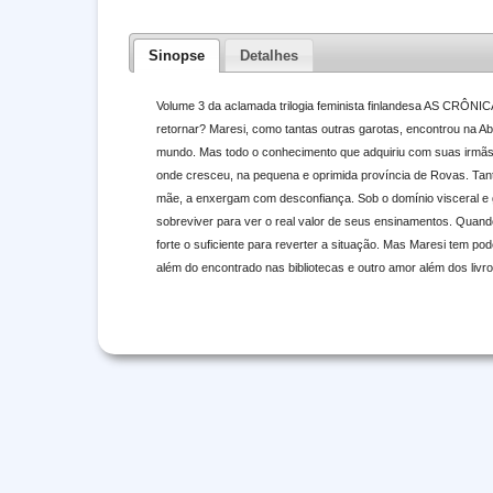
Sinopse
Detalhes
Volume 3 da aclamada trilogia feminista finlandesa AS CRÔN
retornar? Maresi, como tantas outras garotas, encontrou na Ab
mundo. Mas todo o conhecimento que adquiriu com suas irmãs nã
onde cresceu, na pequena e oprimida província de Rovas. Tanto
mãe, a enxergam com desconfiança. Sob o domínio visceral e
sobreviver para ver o real valor de seus ensinamentos. Qua
forte o suficiente para reverter a situação. Mas Maresi tem 
além do encontrado nas bibliotecas e outro amor além dos livr