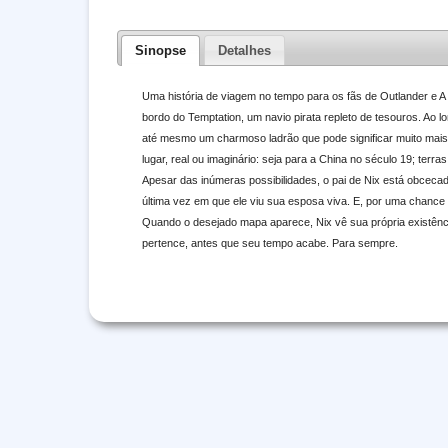
Sinopse
Detalhes
Uma história de viagem no tempo para os fãs de Outlander e A r
bordo do Temptation, um navio pirata repleto de tesouros. Ao 
até mesmo um charmoso ladrão que pode significar muito mais 
lugar, real ou imaginário: seja para a China no século 19; terr
Apesar das inúmeras possibilidades, o pai de Nix está obcec
última vez em que ele viu sua esposa viva. E, por uma chance d
Quando o desejado mapa aparece, Nix vê sua própria existênci
pertence, antes que seu tempo acabe. Para sempre.