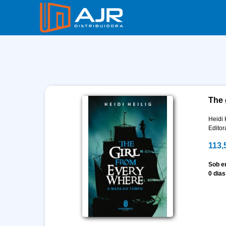
The 
Heidi 
Edito
113,
Sob 
0 dias