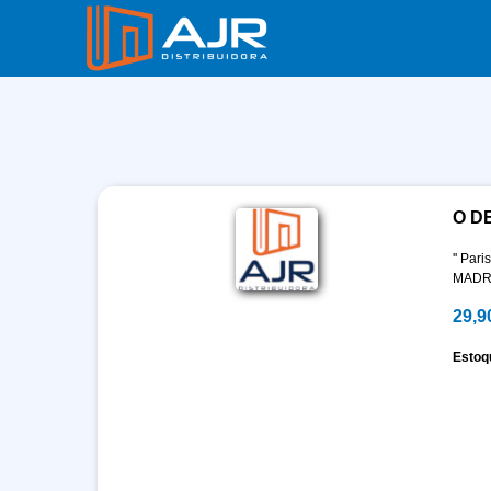
O D
'' Paris
MADR
29,9
Estoq