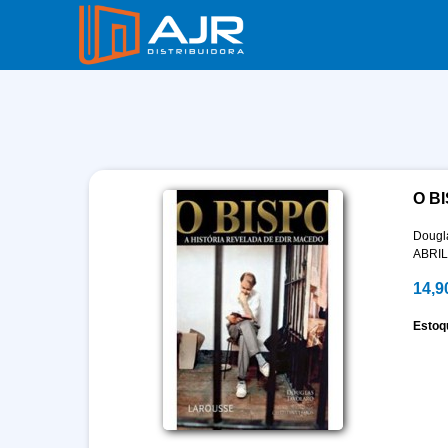
O B
Dougl
ABRIL
14,9
Estoq