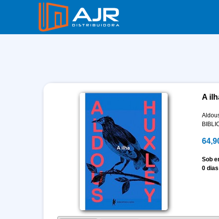
A ilh
Aldou
BIBLI
64,9
Sob 
0 dias