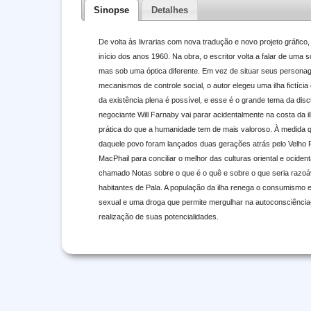
Sinopse
Detalhes
De volta às livrarias com nova tradução e novo projeto gráfico, 
início dos anos 1960. Na obra, o escritor volta a falar de um
mas sob uma óptica diferente. Em vez de situar seus persona
mecanismos de controle social, o autor elegeu uma ilha fictíci
da existência plena é possível, e esse é o grande tema da disc
negociante Will Farnaby vai parar acidentalmente na costa da il
prática do que a humanidade tem de mais valoroso. À medida que
daquele povo foram lançados duas gerações atrás pelo Velho Ra
MacPhail para conciliar o melhor das culturas oriental e ocidenta
chamado Notas sobre o que é o quê e sobre o que seria razoáve
habitantes de Pala. A população da ilha renega o consumismo e
sexual e uma droga que permite mergulhar na autoconsciênc
realização de suas potencialidades.