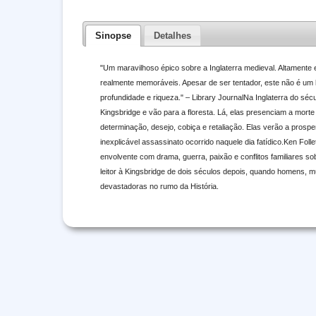
Sinopse
Detalhes
"Um maravilhoso épico sobre a Inglaterra medieval. Altament
realmente memoráveis. Apesar de ser tentador, este não é um 
profundidade e riqueza." – Library JournalNa Inglaterra do séc
Kingsbridge e vão para a floresta. Lá, elas presenciam a mort
determinação, desejo, cobiça e retaliação. Elas verão a prosp
inexplicável assassinato ocorrido naquele dia fatídico.Ken Foll
envolvente com drama, guerra, paixão e conflitos familiares s
leitor à Kingsbridge de dois séculos depois, quando homens,
devastadoras no rumo da História.