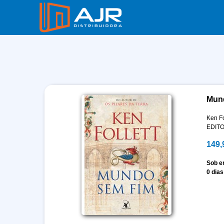
Mund
Ken Fo
EDIT
149,
Sob 
0 dias