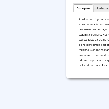
Sinopse
Detalhe
A história de Rogéria mai
ícone do transformismo e,
de carreira, seu espaço n
da família brasileira. Ne
das cantoras da era do rá
e o reconhecimento artíst
reunindo fotos lindíssima
citar nomes, mas dando pi
artistas, empresários, esp
mulher de verdade. Essas