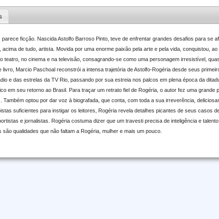
s
s parece ficção. Nascida Astolfo Barroso Pinto, teve de enfrentar grandes desafios para se
 acima de tudo, artista. Movida por uma enorme paixão pela arte e pela vida, conquistou, a
o teatro, no cinema e na televisão, consagrando-se como uma personagem irresistível, quase
ste livro, Marcio Paschoal reconstrói a intensa trajetória de Astolfo-Rogéria desde seus pri
dio e das estrelas da TV Rio, passando por sua estreia nos palcos em plena época da ditadu
ico em seu retorno ao Brasil. Para traçar um retrato fiel de Rogéria, o autor fez uma grande 
s. Também optou por dar voz à biografada, que conta, com toda a sua irreverência, deliciosa
stas suficientes para instigar os leitores, Rogéria revela detalhes picantes de seus casos d
ortistas e jornalistas. Rogéria costuma dizer que um travesti precisa de inteligência e talen
 são qualidades que não faltam a Rogéria, mulher e mais um pouco.