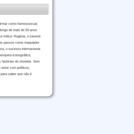
 afirmar como homossexual,
o longo de mais de 50 anos
 mítica: Rogéria, o travesti
meiros passos como maquiador
ra, o sucesso internacional
pesquisa iconográfica,
s histórias do showbiz. Sem
e amor com políticos,
to para saber que não é