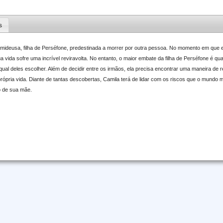
s
ideusa, filha de Perséfone, predestinada a morrer por outra pessoa. No momento em que el
 vida sofre uma incrível reviravolta. No entanto, o maior embate da filha de Perséfone é q
ual deles escolher. Além de decidir entre os irmãos, ela precisa encontrar uma maneira de re
ópria vida. Diante de tantas descobertas, Camila terá de lidar com os riscos que o mundo mi
o de sua mãe.