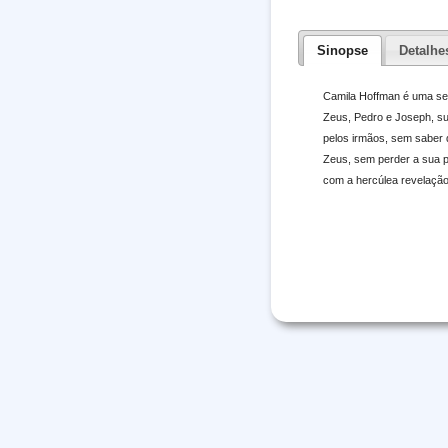
Sinopse
Detalhe
Camila Hoffman é uma sem
Zeus, Pedro e Joseph, sua
pelos irmãos, sem saber q
Zeus, sem perder a sua pr
com a hercúlea revelaçã