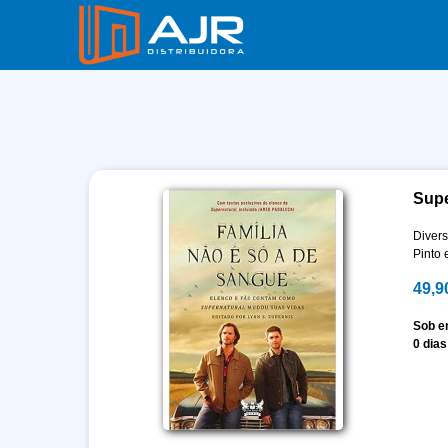
Supe
Divers
Pinto 
49,9
Sob 
0 dias