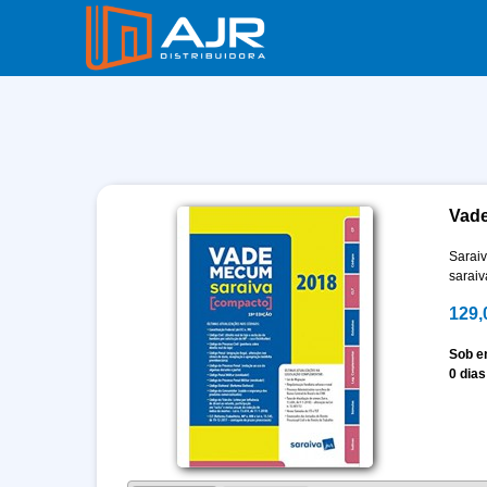
Vad
Sarai
saraiv
129,
Sob 
0 dias