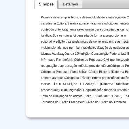
Sinopse
Detalhes
Pioneira na exemplar técnica desenvolvida de atualização de
versões, a Editora Saraiva apresenta a nova edição aumenta
conteúdo criteriosamente selecionado para consulta básica no 
jurídica. Sua estrutura foi pensada de forma a proporcionar o 
editorial. A edição traz ainda notas de correlação entre as maté
multifuncionais, que permitem rápida localização de qualquer a
Últimas Atualizações da 19ª edição: Constituição Federal (até EC
MP - caso Richthofen); Código de Processo Civil (penhora sobre
receptação e apropriação indébita previdenciária)Código de Pr
Código de Processo Penal Militar. Código Eleitoral (Reforma 
comercializados)Código de Trânsito (crime por influência de á
mortos – Lei n. 13.614, de 11-1-2018)CLT (Reforma Trabalhist
processuais)Lei de Migração; Regularização fundiária urbana e
Taxa de elucidação de crimes (Lei n. 13.604, de 9-1-2018) – 
Jornadas de Direito Processual Civil e de Direito do Trabalho.