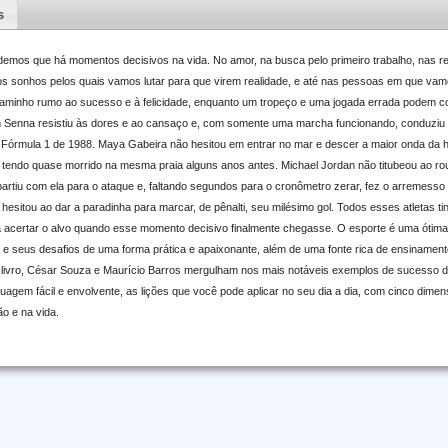
s
emos que há momentos decisivos na vida. No amor, na busca pelo primeiro trabalho, nas rel
dos sonhos pelos quais vamos lutar para que virem realidade, e até nas pessoas em que va
caminho rumo ao sucesso e à felicidade, enquanto um tropeço e uma jogada errada podem c
on Senna resistiu às dores e ao cansaço e, com somente uma marcha funcionando, conduziu
e Fórmula 1 de 1988. Maya Gabeira não hesitou em entrar no mar e descer a maior onda da hi
tendo quase morrido na mesma praia alguns anos antes. Michael Jordan não titubeou ao rou
partiu com ela para o ataque e, faltando segundos para o cronômetro zerar, fez o arremesso 
 hesitou ao dar a paradinha para marcar, de pênalti, seu milésimo gol. Todos esses atletas 
acertar o alvo quando esse momento decisivo finalmente chegasse. O esporte é uma ótima 
e seus desafios de uma forma prática e apaixonante, além de uma fonte rica de ensinamen
e livro, César Souza e Maurício Barros mergulham nos mais notáveis exemplos de sucesso da
agem fácil e envolvente, as lições que você pode aplicar no seu dia a dia, com cinco dim
ão e na vida.