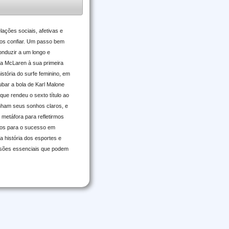
ações sociais, afetivas e
mos confiar. Um passo bem
onduzir a um longo e
 a McLaren à sua primeira
stória do surfe feminino, em
bar a bola de Karl Malone
que rendeu o sexto título ao
tinham seus sonhos claros, e
metáfora para refletirmos
tos para o sucesso em
 história dos esportes e
ensões essenciais que podem