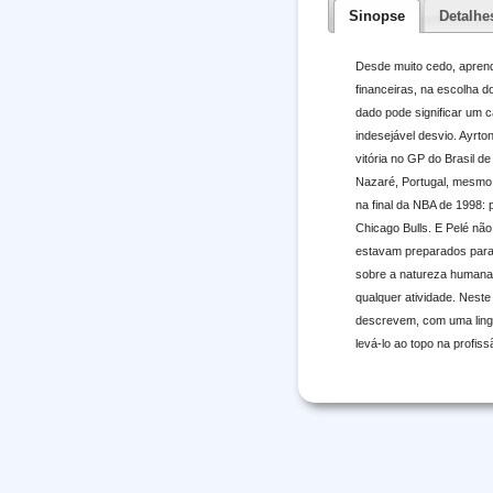
Sinopse
Detalhe
Desde muito cedo, aprend
financeiras, na escolha 
dado pode significar um 
indesejável desvio. Ayrt
vitória no GP do Brasil d
Nazaré, Portugal, mesmo 
na final da NBA de 1998: 
Chicago Bulls. E Pelé não
estavam preparados para 
sobre a natureza humana 
qualquer atividade. Nest
descrevem, com uma lingu
levá-lo ao topo na profiss