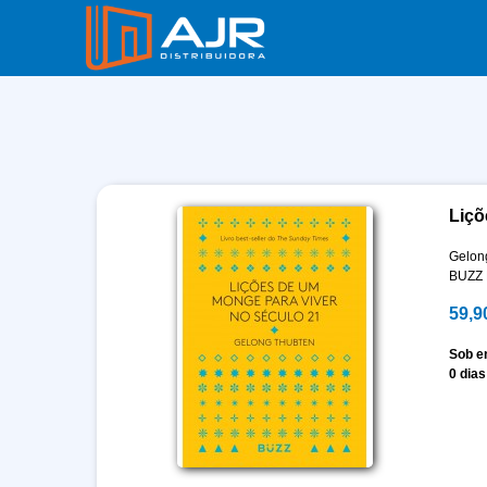
Liçõ
Gelon
BUZZ
59,9
Sob 
0 dias