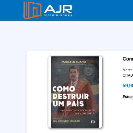
Como
Marce
CITA
59,9
Estoq