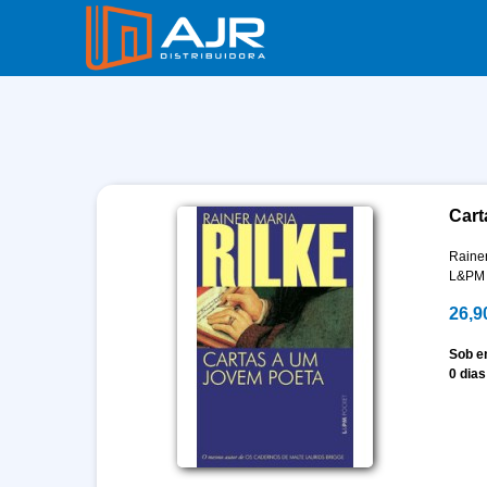
Cart
Rainer
L&PM
26,9
Sob 
0 dias