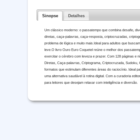
Sinopse
Detalhes
Um clássico moderno: o passatempo que combina desafio, div
diretas, caça-palavras, caça-resposta, criptocruzadas, cripto
problema de lógica e muito mais.Ideal para adultos que busc
leve.O livro Ouro Euro Coquetel reúne o melhor dos passatem
exercitar o cérebro com leveza e prazer. Com 128 páginas e nív
Diretas, Caça-palavras, Criptograma, Criptocruzada, Sudoku,
formatos que estimulam diferentes áreas do raciocínio. Ideal 
uma alternativa saudável à rotina digital. Com a curadoria edit
para leitores que desejam relaxar com inteligência e diversão.