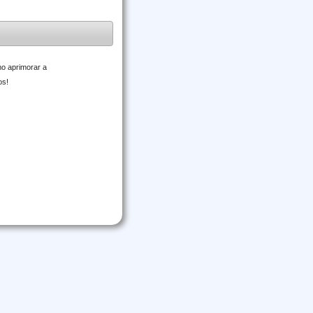
mo aprimorar a
os!