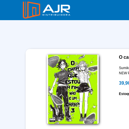
O ca
Sumik
NEW 
39,9
Estoq