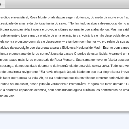
s
erótico e irresistível, Rosa Montero fala da passagem do tempo, do medo da morte e do 
essidade de amar e da gloriosa tirania do sexo. “No fim, tudo acabava desembocando no am
olô para acompanhá-la à ópera e provocar ciúmes no amante que a abandonou. Mas, na saí
a subitamente o jogo e marca o início de uma relação turva, vulcânica e não desprovida de pe
bela contra o destino com raiva e desespero — e também com humor —, e o relato de sua av
malditos da exposição que ela prepara para a Biblioteca Nacional de Madri. Escrito com a m
rofunda e penetrante de livros como A louca da casa e O perigo de estar lúcida, A carne é u
m dos textos mais livres e pessoais de Rosa Montero. Sua trama comovente fala da passa
esperança, da necessidade de amar e da importância de uma vida sexual ativa. Tudo isso v
 e de uma ironia revigorante. “Ela havia chegado àquela idade em que sua biografia era irrev
s fazer outra coisa da vida. Ah, se ela soubesse que iria envelhecer e morrer, teria vivido d
, nunca soube assim, desse jeito tão verdadeiro e irremediável. E agora era tarde demais.” Co
r, a escritora espanhola examina, com sensibilidade aguda e irônica, os sentimentos de uma
ade da vida