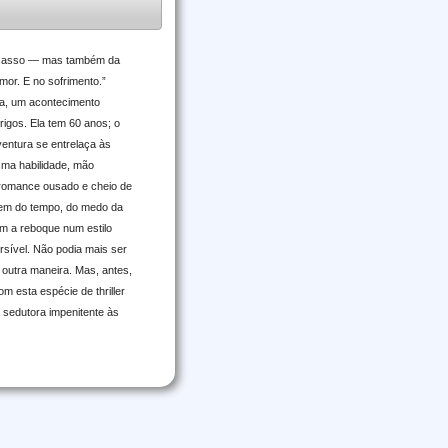
fracasso — mas também da
or. E no sofrimento.”
da, um acontecimento
rigos. Ela tem 60 anos; o
entura se entrelaça às
esma habilidade, mão
m romance ousado e cheio de
gem do tempo, do medo da
em a reboque num estilo
ersível. Não podia mais ser
e outra maneira. Mas, antes,
m esta espécie de thriller
 sedutora impenitente às