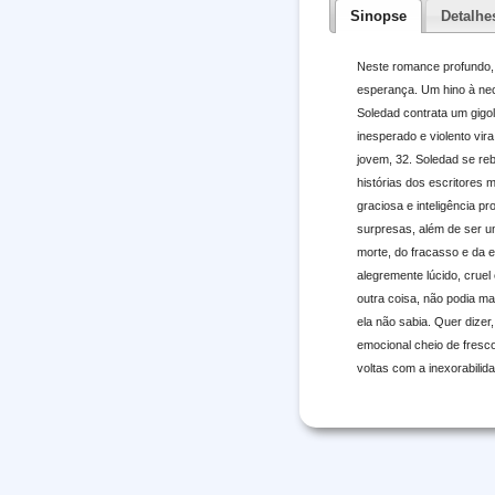
Sinopse
Detalhe
Neste romance profundo, 
esperança. Um hino à nec
Soledad contrata um gig
inesperado e violento vir
jovem, 32. Soledad se re
histórias dos escritores 
graciosa e inteligência p
surpresas, além de ser u
morte, do fracasso e da 
alegremente lúcido, cruel
outra coisa, não podia mai
ela não sabia. Quer dizer
emocional cheio de fresco
voltas com a inexorabilid