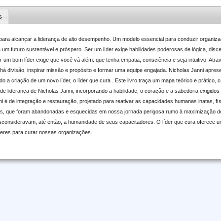
s
a para alcançar a liderança de alto desempenho. Um modelo essencial para conduzir organiz
um futuro sustentável e próspero. Ser um líder exige habilidades poderosas de lógica, disc
er um bom líder exige que você vá além: que tenha empatia, consciência e seja intuitivo. Atr
 há divisão, inspirar missão e propósito e formar uma equipe engajada. Nicholas Janni apre
ndo a criação de um novo líder, o líder que cura . Este livro traça um mapa teórico e prático
de liderança de Nicholas Janni, incorporando a habilidade, o coração e a sabedoria exigido
i é de integração e restauração, projetado para reativar as capacidades humanas inatas, fí
ais, que foram abandonadas e esquecidas em nossa jornada perigosa rumo à maximização d
esconsideravam, até então, a humanidade de seus capacitadores. O líder que cura oferece
eres para curar nossas organizações.