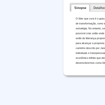
Sinopse
Detalhe
O líder que cura é o gui
de transformação, rumo a 
estratégia. No entanto, s
possível criar união onde
estilo de liderança propo
para alcançar a proposta 
caminho descrito por Jann
individuais e transpesso
econômico infinito que d
desenvolvermos como líd