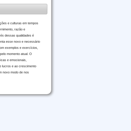
ações e culturas em tempos
ernimento, razão e
avés dessas qualidades é
senta esse novo e necessário
, com exemplos e exercícios,
s pelo momento atual. O
sicas e emocionais,
e lucros e ao crescimento
 um novo modo de nos