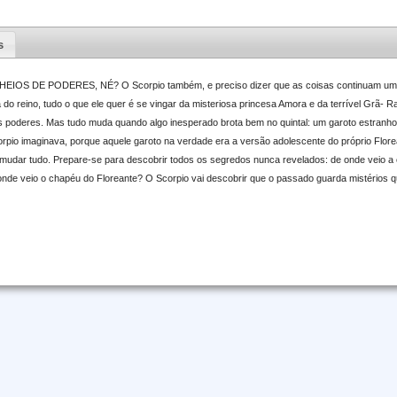
s
OS DE PODERES, NÉ? O Scorpio também, e preciso dizer que as coisas continuam um
 do reino, tudo o que ele quer é se vingar da misteriosa princesa Amora e da terrível Grã- 
os poderes. Mas tudo muda quando algo inesperado brota bem no quintal: um garoto estranho 
rpio imaginava, porque aquele garoto na verdade era a versão adolescente do próprio Flore
mudar tudo. Prepare-se para descobrir todos os segredos nunca revelados: de onde veio a
 onde veio o chapéu do Floreante? O Scorpio vai descobrir que o passado guarda mistérios 