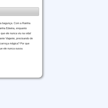
a bagunça. Com a Rainha
Rainha Edwina, enquanto
que ele nunca viu na vida!
ante Viajante, precisando de
 carroça mágica? Por que
que ele nunca ousou