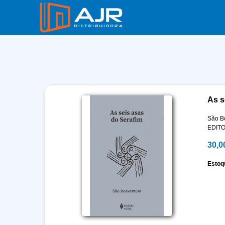
As s
São B
EDIT
30,0
Estoq