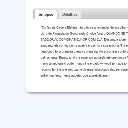
Sinopse
Detalhes
"Os fãs de Circe e Elektra não vão se arrepender de escolher 
Livro de Fantasia do Goodreads Choice Award QUANDO 
SABE QUAL COMBINA MELHOR COM ELA. Destinada a um rei, f
enquanto ele começa uma guerra e sacrifica sua própria filha 
tampouco foi a primeira ofensa contra ela. Ao encontrar confo
calmamente. Então, a rainha espera e aguarda até que possa fo
muito tempo que o poder nunca lhe é dado — você tem que tomá
reconto feminista e eletrizante da mais injustiçada das person
enfrentou ferozmente aqueles que a prejudicaram.