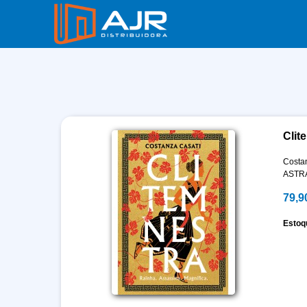
Clit
Costa
ASTR
79,9
Estoq