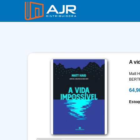
A vi
Matt H
BERT
64,9
Estoq