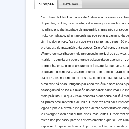
Sinopse
Detalhes
Novo livro de Matt Haig, autor de A biblioteca da meia-noite, be
do perdão, do luto, da amizade, e do que significa ser human
no último ano da faculdade de matemática, mas não consegue s
muito complicado, a humanidade parece estar a caminho da dest
término do namoro, faz com que ele se sinta nas trevas. Só o
professora de matemática da escola, Grace Winters, e a mens
Winters compartilha com ele um episódio incrível de sua vida
marido – seguida em pouco tempo pela perda do cachorro –, q
companhia era a culpa persistente pela tragédia que havia se a
entediante de uma vida aparentemente sem sentido, Grace rec
ela por Christina, uma ex-professora de música da escola na
ouve falar há anos. Intrigada por esse mistério e sem nada a 
passagem só de ida e a missão de descobrir como viveu, e mor
mais próximo. E o que Grace encontra e descobre por lá é mai
as praias deslumbrantes de Ibiza, Grace faz amizades improv
lógico é posto à prova e ela precisa deixar o ceticismo de lad
la enxergar a vida com outros olhos. Mas, antes, Grace tem de
talvez não por caso, parece ser exatamente o que seu ex-alun
impossível explora os limites do perdão, do luto, da amizade, 