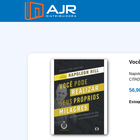
Você
Napole
CITA
56,9
Estoq