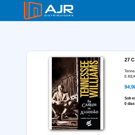
27 C
Tenne
E REA
94,9
Sob 
0 dias