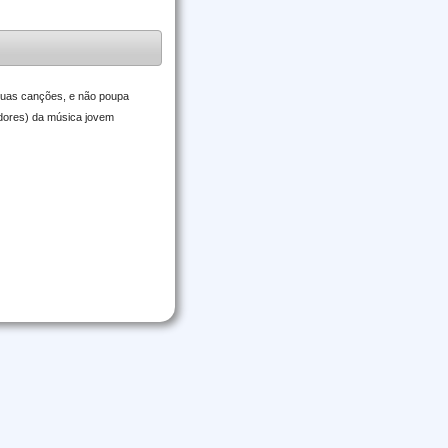
 suas canções, e não poupa
adores) da música jovem