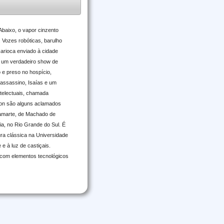
aixo, o vapor cinzento
 Vozes robóticas, barulho
carioca enviado à cidade
m um verdadeiro show de
 e preso no hospício,
assassino, Isaías e um
ntelectuais, chamada
son são alguns aclamados
acamarte, de Machado de
ia, no Rio Grande do Sul. É
tura clássica na Universidade
e à luz de castiçais.
 com elementos tecnológicos