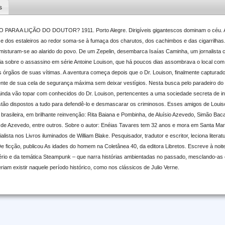
s
RA A LIÇÃO DO DOUTOR? 1911. Porto Alegre. Dirigíveis gigantescos dominam o céu. Ab
 e dos estaleiros ao redor soma-se à fumaça dos charutos, dos cachimbos e das cigarrilhas.
 misturam-se ao alarido do povo. De um Zepelin, desembarca Isaías Caminha, um jornalista 
a sobre o assassino em série Antoine Louison, que há poucos dias assombrava o local co
s órgãos de suas vítimas. A aventura começa depois que o Dr. Louison, finalmente capturado
te de sua cela de segurança máxima sem deixar vestígios. Nesta busca pelo paradeiro do 
ainda vão topar com conhecidos do Dr. Louison, pertencentes a uma sociedade secreta de i
stão dispostos a tudo para defendê-lo e desmascarar os criminosos. Esses amigos de Loui
 brasileira, em brilhante reinvenção: Rita Baiana e Pombinha, de Aluísio Azevedo, Simão B
es de Azevedo, entre outros. Sobre o autor: Enéias Tavares tem 32 anos e mora em Santa Mar
lista nos Livros iluminados de William Blake. Pesquisador, tradutor e escritor, leciona litera
e ficção, publicou As idades do homem na Coletânea 40, da editora Libretos. Escreve à noite 
tério e da temática Steampunk – que narra histórias ambientadas no passado, mesclando-as
am existir naquele período histórico, como nos clássicos de Julio Verne.