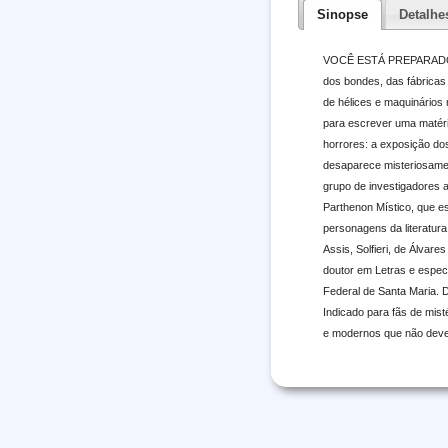
Sinopse
Detalhe
VOCÊ ESTÁ PREPARADO PA
dos bondes, das fábricas
de hélices e maquinários
para escrever uma matéri
horrores: a exposição do
desaparece misteriosamen
grupo de investigadores 
Parthenon Místico, que e
personagens da literatura
Assis, Solfieri, de Álvar
doutor em Letras e especia
Federal de Santa Maria. D
Indicado para fãs de mis
e modernos que não deveri