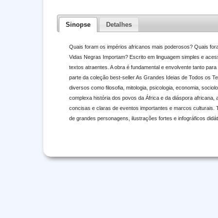
Sinopse
Detalhes
Quais foram os impérios africanos mais poderosos? Quais fora
Vidas Negras Importam? Escrito em linguagem simples e acessíve
textos atraentes. A obra é fundamental e envolvente tanto par
parte da coleção best-seller As Grandes Ideias de Todos os Te
diversos como filosofia, mitologia, psicologia, economia, sociolog
complexa história dos povos da África e da diáspora africana, 
concisas e claras de eventos importantes e marcos culturais. 
de grandes personagens, ilustrações fortes e infográficos did