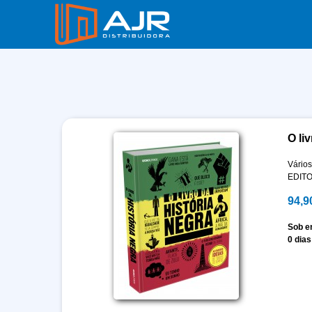
O li
Vários
EDIT
94,9
Sob 
0 dias