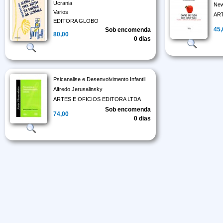
Ucrania
New
Varios
AR
EDITORA GLOBO
45
Sob encomenda
80,00
0 dias
Psicanalise e Desenvolvimento Infantil
Alfredo Jerusalinsky
ARTES E OFICIOS EDITORA LTDA
Sob encomenda
74,00
0 dias