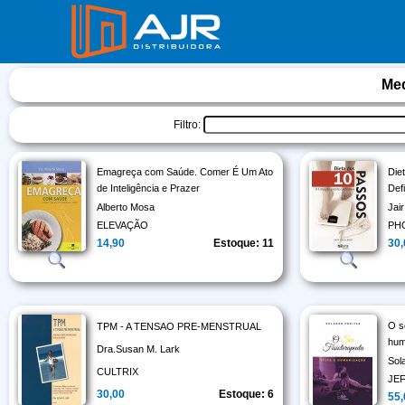
Med
Filtro:
Emagreça com Saúde. Comer É Um Ato
Die
de Inteligência e Prazer
Defi
Alberto Mosa
Jai
ELEVAÇÃO
PH
14,90
Estoque: 11
30
O s
TPM - A TENSAO PRE-MENSTRUAL
hum
Dra.Susan M. Lark
Sol
CULTRIX
JE
30,00
Estoque: 6
55