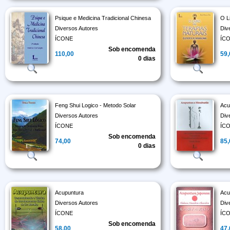
Psique e Medicina Tradicional Chinesa
O L
Diversos Autores
Div
ÍCONE
ÍC
Sob encomenda
110,00
59
0 dias
Feng Shui Logico - Metodo Solar
Acu
Diversos Autores
Div
ÍCONE
ÍC
Sob encomenda
74,00
85
0 dias
Acupuntura
Acu
Diversos Autores
Div
ÍCONE
ÍC
Sob encomenda
58,00
47