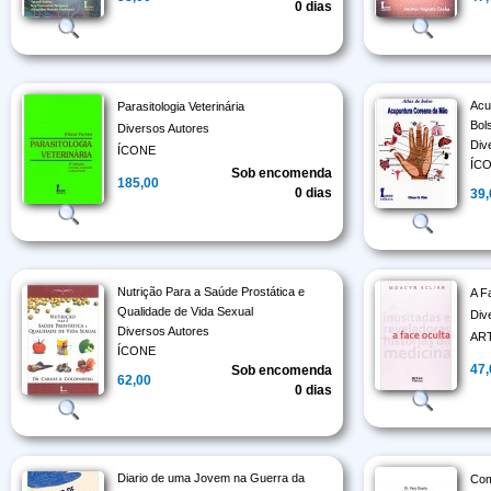
0 dias
Acu
Parasitologia Veterinária
Bol
Diversos Autores
Div
ÍCONE
ÍC
Sob encomenda
185,00
0 dias
39
Nutrição Para a Saúde Prostática e
A F
Qualidade de Vida Sexual
Div
Diversos Autores
AR
ÍCONE
47
Sob encomenda
62,00
0 dias
Diario de uma Jovem na Guerra da
Com