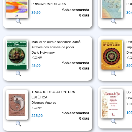
PRIMAVERA EDITORIAL
FO
Sob encomenda
39,90
30
0 dias
Manual de cura e sabedoria Xamã:
Pri
Através dos animais de poder
Imp
Dario Hutymany
Div
ÍCONE
ÍC
Sob encomenda
45,00
29
0 dias
TRATADO DE ACUPUNTURA
Dom
ESTÉTICA
Div
Diversos Autores
ÍC
ÍCONE
10
Sob encomenda
225,00
0 dias