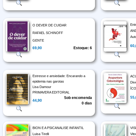
Ent
O DEVER DE CUIDAR
AN
RAFAEL SCHINOFF
Aut
GENTE
60
69,90
Estoque: 6
Estresse e ansiedade: Encarando a
AC
epidemia nas garotas
Div
Lisa Damour
ÍC
PRIMAVERA EDITORIAL
55
Sob encomenda
44,90
0 dias
BION E A PSICANALISE INFANTIL
VI
Luisa Tirelli
Vit