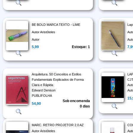
BE BOLD MARCA TEXTO - LIME
Lap
Autor Aristóteles
Aut
Autor
Aut
5,99
Estoque: 1
7,9
Arquitetura. 50 Conceitos e Estilos
LA
Fundamentais Explicados de Forma
CJ
Clara e Rápida
Aut
Edward Denison
Aut
PUBLIFOLHA
15
Sob encomenda
54,90
0 dias
MARC. RETRO PROJETOR 2.0 AZ
CO
Autor Aristóteles
Aut