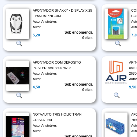
APONTADOR SHAKKY - DISPLAY X 25
CO
- PANDA PINGUIM
CO
Autor Aristóteles
Aut
Autor
Aut
Sob encomenda
5,20
7,2
0 dias
APONTADOR COM DEPOSITO
API
POSTER 7891360678793
0810
Autor Aristóteles
2670
Autor
Auto
Sob encomenda
4,50
9,50
0 dias
NOTA AUTO TRIS HOLIC TRAN
AP
CRISTAL 50F
789
Autor Aristóteles
Aut
Autor
Aut
Sob encomenda