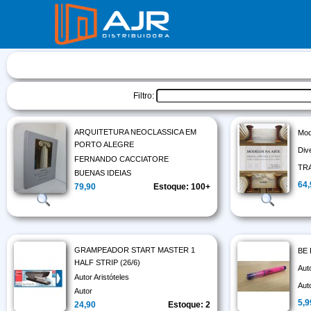
Filtro:
ARQUITETURA NEOCLASSICA EM
Mod
PORTO ALEGRE
Div
FERNANDO CACCIATORE
TR
BUENAS IDEIAS
64
79,90
Estoque: 100+
GRAMPEADOR START MASTER 1
BE
HALF STRIP (26/6)
Aut
Autor Aristóteles
Aut
Autor
5,9
24,90
Estoque: 2