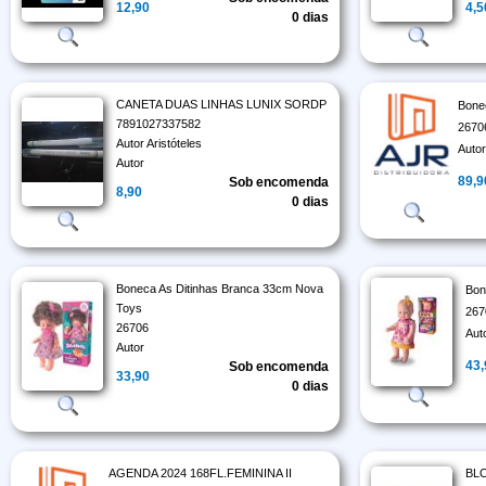
12,90
4,5
0 dias
CANETA DUAS LINHAS LUNIX SORDP
Bone
7891027337582
2670
Autor Aristóteles
Auto
Autor
89,9
Sob encomenda
8,90
0 dias
Boneca As Ditinhas Branca 33cm Nova
Bon
Toys
267
26706
Aut
Autor
43
Sob encomenda
33,90
0 dias
AGENDA 2024 168FL.FEMININA II
BL