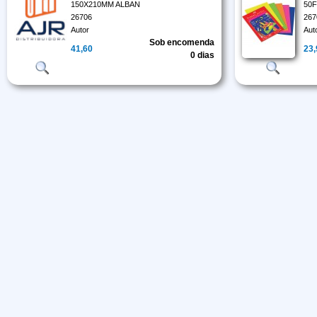
150X210MM ALBAN
50F
26706
267
Autor
Aut
Sob encomenda
41,60
23
0 dias