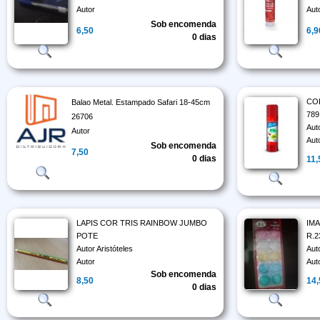
Autor
Aut
Sob encomenda
6,50
6,9
0 dias
CO
Balao Metal. Estampado Safari 18-45cm
789
26706
Aut
Autor
Aut
Sob encomenda
7,50
0 dias
11,
LAPIS COR TRIS RAINBOW JUMBO
IM
POTE
R.2
Autor Aristóteles
Aut
Autor
Aut
Sob encomenda
8,50
14
0 dias