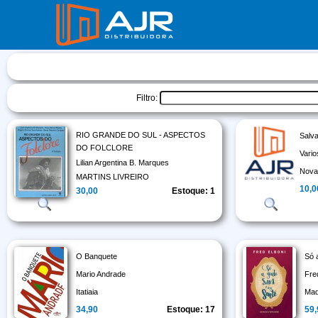
Filtro:
RIO GRANDE DO SUL - ASPECTOS
Salva
DO FOLCLORE
Vario
Lilian Argentina B. Marques
Nova
MARTINS LIVREIRO
10,0
30,00
Estoque: 1
O Banquete
Só 
Mario Andrade
Fre
Itatiaia
Maq
34,90
Estoque: 17
59