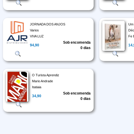
JORNADA DOS ANJOS
Um 
Varios
Déci
VIVA LUZ
Fe 
Sob encomenda
94,90
14
0 dias
O Turista Aprendiz
Mario Andrade
Itatiaia
Sob encomenda
34,90
0 dias